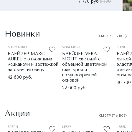
7 770 руб.
11 100
Новинки
СМОТРЕТЬ ВСЕ
MARC AUREL
VERA MONT
RIANI
БЛЕЙЗЕР MARC
БЛЕЙЗЕР VERA
БЛЕЙЗ
AUREL с отложными
MONT светлый с
мягкой
лацканами и застежкой
объемной цветочной
эласти
на одну пуговицу
фактурой и
для ак
полупрозрачной
объем
42 600 руб.
основой
40 700
22 600 руб.
Акции
СМОТРЕТЬ ВСЕ
STERN
LEBEK
LEBEK