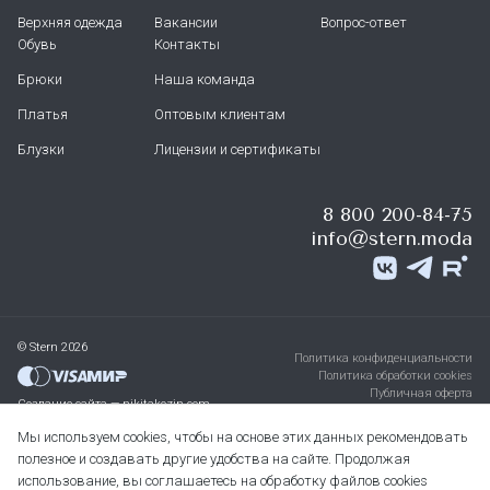
Верхняя одежда
Вакансии
Вопрос-ответ
Обувь
Контакты
Брюки
Наша команда
Платья
Оптовым клиентам
Блузки
Лицензии и сертификаты
8 800 200-84-75
info@stern.moda
© Stern 2026
Политика конфиденциальности
Политика обработки cookies
Публичная оферта
Создание сайта — nikitakozin.com
Мы используем cookies, чтобы на основе этих данных рекомендовать
полезное и создавать другие удобства на сайте. Продолжая
использование, вы соглашаетесь на обработку файлов cookies