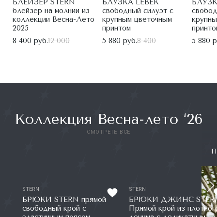
БЛЕЙЗЕР STERN
БЛУЗКА LEBEK
БЛУЗК
блейзер на молнии из
свободный силуэт с
свобод
коллекции Весна-Лето
крупным цветочным
крупны
2025
принтом
принто
8 400 руб.
12 000
5 880 руб.
8 400
5 880 р
Коллекция Весна-лето ‘26
СМОТРЕТЬ ВСЕ
П
STERN
STERN
БРЮКИ STERN прямой
БРЮКИ ДЖИНС STER
свободный крой с
Прямой крой из плотног
эластичным поясом
денима с деликатным