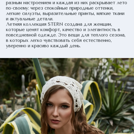
разным настроением и каждая из них раскрывает лето
по-своему: через спокойные природные оттенки,
легкие силуэты, выразительные принты, мягкие ткани
и актуальные детали.
Летняя коллекция STERN создана для женщин,
которые ценят комфорт, качество и элегантность в
повседневной одежде. Это вещи для теплого сезона,
в которых легко чувствовать себя естественно,
уверенно и красиво каждый день.