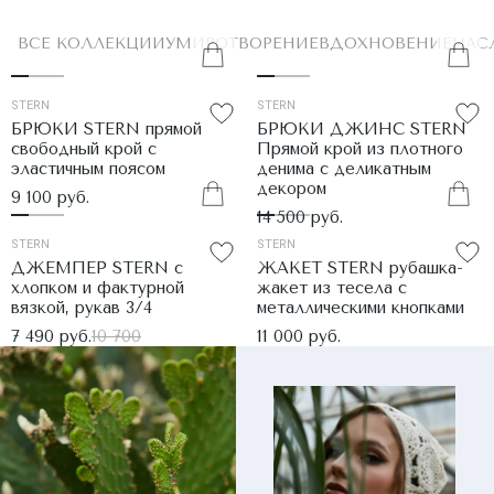
ВСЕ КОЛЛЕКЦИИ
УМИРОТВОРЕНИЕ
ВДОХНОВЕНИЕ
НАС
STERN
STERN
БРЮКИ STERN прямой
БРЮКИ ДЖИНС STERN
свободный крой с
Прямой крой из плотного
эластичным поясом
денима с деликатным
декором
9 100 руб.
14 500 руб.
STERN
STERN
ДЖЕМПЕР STERN с
ЖАКЕТ STERN рубашка-
хлопком и фактурной
жакет из тесела с
вязкой, рукав 3/4
металлическими кнопками
7 490 руб.
10 700
11 000 руб.