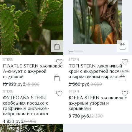
STERN
STERN
ПЛАТЬЕ STERN хлопковое
ТОП STERN лаконичный
А-силуэт с ажурной
крой с аккуратной посадкой
отделкой
и вариативным вырезом
10 920 руб.
15 600
2 660 руб.
3 800
STERN
STERN
ФУТБОЛКА STERN
ЮБКА STERN хлопковая с
свободная посадка с
ажурным узором и
графичным рисунком-
карманами
наброском из хлопка
8 750 руб.
12 500
4 830 руб.
6 900