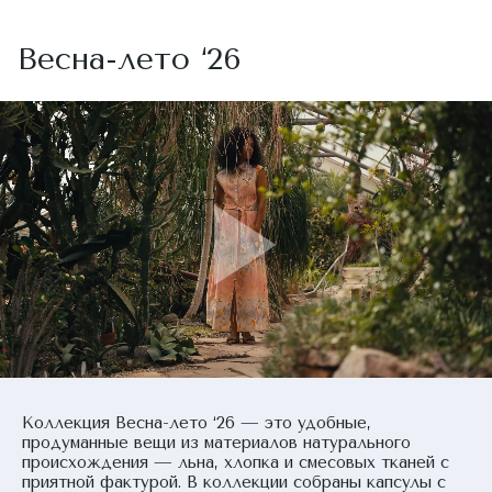
Весна-лето ‘26
Коллекция Весна-лето ‘26 — это удобные,
продуманные вещи из материалов натурального
происхождения — льна, хлопка и смесовых тканей с
приятной фактурой. В коллекции собраны капсулы с