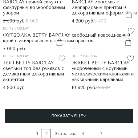
BARCLAY прямой силуэт с
BARCLAY лонгслив с
фактурным волнообразным
леопардовым принтом и
узором
декоративным оформлением
5 500 руб.
11 000
4 200 руб.
8 400
BETTY BARCLAY
ФУТБОЛКА BETTY BARCLAY свободный повседневный
крой с акварельным цветочным принтом
7 000 руб.
BETTY BARCLAY
BETTY BARCLAY
ТОП BETTY BARCLAY
ЖАКЕТ BETTY BARCLAY
светлый топ без рукавов с
укороченный с крупными
деликатным декоративным
металлическими кнопками и
акцентом
накладными карманами
4 800 руб.
10 920 руб.
15 600
ПОКАЗАТЬ ЕЩЁ
1
2
3 страница
4
...
7