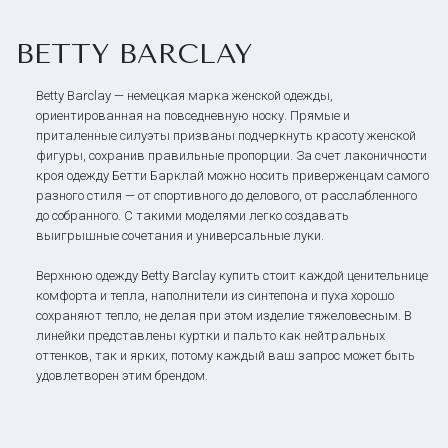
BETTY BARCLAY
Betty Barclay — немецкая марка женской одежды,
ориентированная на повседневную носку. Прямые и
приталенные силуэты призваны подчеркнуть красоту женской
фигуры, сохранив правильные пропорции. За счет лаконичности
кроя одежду Бетти Барклай можно носить приверженцам самого
разного стиля — от спортивного до делового, от расслабленного
до собранного. С такими моделями легко создавать
выигрышные сочетания и универсальные луки.
Верхнюю одежду Betty Barclay купить стоит каждой ценительнице
комфорта и тепла, наполнители из синтепона и пуха хорошо
сохраняют тепло, не делая при этом изделие тяжеловесным. В
линейки представлены куртки и пальто как нейтральных
оттенков, так и ярких, потому каждый ваш запрос может быть
удовлетворен этим брендом.