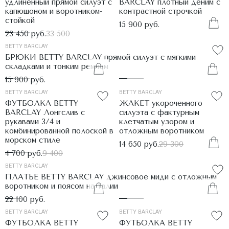
удлиненный прямой силуэт с
BARCLAY плотный деним с
капюшоном и воротником-
контрастной строчкой
стойкой
15 900 руб.
23 450 руб.
33 500
BETTY BARCLAY
БРЮКИ BETTY BARCLAY прямой силуэт с мягкими
складками и тонким ремнем
15 900 руб.
BETTY BARCLAY
BETTY BARCLAY
ФУТБОЛКА BETTY
ЖАКЕТ укороченного
BARCLAY Лонгслив с
силуэта с фактурным
рукавами 3/4 и
клетчатым узором и
комбинированной полоской в
отложным воротником
морском стиле
14 650 руб.
29 300
4 700 руб.
9 400
BETTY BARCLAY
ПЛАТЬЕ BETTY BARCLAY джинсовое миди с отложным
воротником и поясом на талии
22 100 руб.
BETTY BARCLAY
BETTY BARCLAY
ФУТБОЛКА BETTY
ФУТБОЛКА BETTY