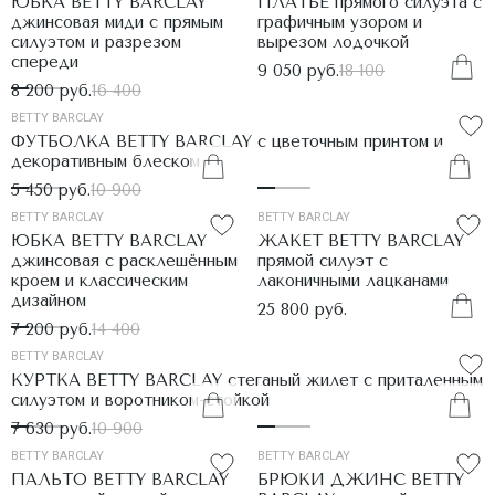
ЮБКА BETTY BARCLAY
ПЛАТЬЕ прямого силуэта с
джинсовая миди с прямым
графичным узором и
силуэтом и разрезом
вырезом лодочкой
спереди
9 050 руб.
18 100
8 200 руб.
16 400
BETTY BARCLAY
ФУТБОЛКА BETTY BARCLAY с цветочным принтом и
декоративным блеском
5 450 руб.
10 900
BETTY BARCLAY
BETTY BARCLAY
ЮБКА BETTY BARCLAY
ЖАКЕТ BETTY BARCLAY
джинсовая с расклешённым
прямой силуэт с
кроем и классическим
лаконичными лацканами
дизайном
25 800 руб.
7 200 руб.
14 400
BETTY BARCLAY
КУРТКА BETTY BARCLAY стеганый жилет с приталенным
силуэтом и воротником-стойкой
7 630 руб.
10 900
BETTY BARCLAY
BETTY BARCLAY
ПАЛЬТО BETTY BARCLAY
БРЮКИ ДЖИНС BETTY