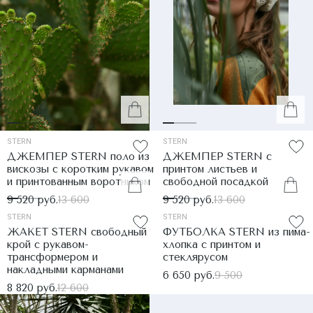
STERN
STERN
ДЖЕМПЕР STERN поло из
ДЖЕМПЕР STERN с
вискозы с коротким рукавом
принтом листьев и
и принтованным воротником
свободной посадкой
9 520 руб.
13 600
9 520 руб.
13 600
STERN
STERN
ЖАКЕТ STERN свободный
ФУТБОЛКА STERN из пима-
крой с рукавом-
хлопка с принтом и
трансформером и
стеклярусом
накладными карманами
6 650 руб.
9 500
8 820 руб.
12 600