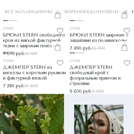
ВСЕ КОЛЛЕКЦИИ
УМИРОТВОРЕНИЕ
ВДОХНОВЕНИЕ
STERN
STERN
БРЮКИ STERN свободного
БРЮКИ STERN широкие с
кроя из мягкой фактурной
защипами из поливискозы
ткани с широким поясом
7 490 руб.
10 700
7 070 руб.
10 100
STERN
STERN
ДЖЕМПЕР STERN из
ДЖЕМПЕР STERN
вискозы с коротким рукавом
свободный крой с
и фактурной вязкой
флоральным принтом и
стразами
7 280 руб.
10 400
6 650 руб.
9 500