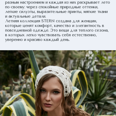
разным настроением и каждая из них раскрывает лето
по-своему: через спокойные природные оттенки,
легкие силуэты, выразительные принты, мягкие ткани
и актуальные детали.
Летняя коллекция STERN создана для женщин,
которые ценят комфорт, качество и элегантность в
повседневной одежде. Это вещи для теплого сезона,
в которых легко чувствовать себя естественно,
уверенно и красиво каждый день.