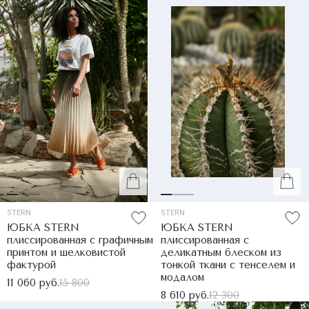
STERN
STERN
ЮБКА STERN
ЮБКА STERN
плиссированная с графичным
плиссированная с
принтом и шелковистой
деликатным блеском из
фактурой
тонкой ткани с тенселем и
модалом
11 060 руб.
15 800
8 610 руб.
12 300