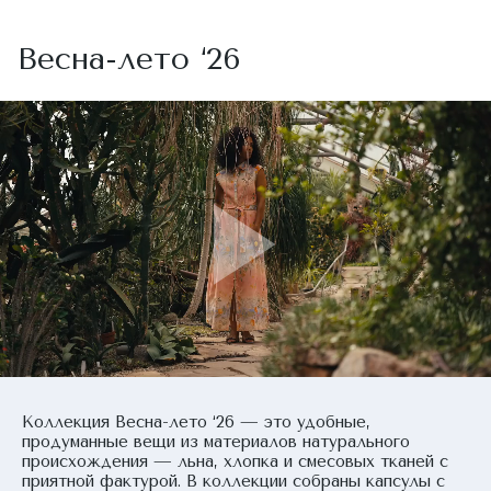
Весна-лето ‘26
Коллекция Весна-лето ‘26 — это удобные,
продуманные вещи из материалов натурального
происхождения — льна, хлопка и смесовых тканей с
приятной фактурой. В коллекции собраны капсулы с